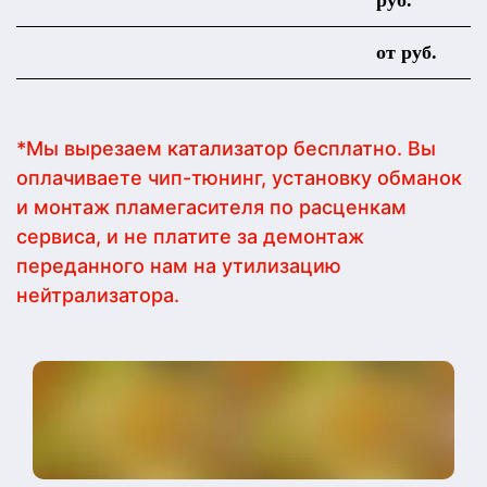
руб.
от руб.
*Мы вырезаем катализатор бесплатно. Вы
оплачиваете чип-тюнинг, установку обманок
и монтаж пламегасителя по расценкам
сервиса, и не платите за демонтаж
переданного нам на утилизацию
нейтрализатора.